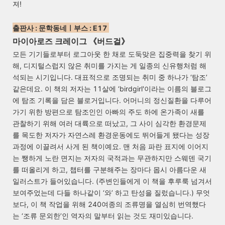
져!
출판사 : 문학동네ㅣ부스 : E17
마이아로즈 크레이그 《버드걸
》
모든 기기들로부터 로그아웃 한 채로 도둑맞은 집중력을 찾기 위
해, 디지털스럽지 않은 취미를 가지는 게 일종의 신유행처럼 해
석되는 시기입니다. 대표적으로 조명되는 취미 중 하나가 ‘탐조’
같은데요. 이 책의 저자는 11살에 ‘birdgirl'이라는 이름의 블로그
에 탐조 기록을 담은 블로거입니다. 어머니의 정신질환을 다루어
가기 위한 방편으로 탐조인인 아빠의 주도 하에 온가족이 새를
관찰하기 위해 여러 대륙으로 떠났고, 그 사이 심각한 환경문제
를 목도한 저자가 자연스레 환경운동에도 뛰어들게 됐다는 성장
과정에 이끌려서 사게 된 책이예요. 맨 처음 파란 표지에 이어지
는 쨍하게 노란 면지는 저자의 국적과는 무관하지만 스웨덴 국기
를 떠올리게 하고, 챕터를 구분해주는 장마다 몹시 아름다운 새
일러스트가 들어있습니다. (주변인들에게 이 책을 후루룩 넘겨서
보여주었는데 다들 하나같이 ‘와’ 하고 탄성을 질렀습니다.) 무엇
보다, 이 책 작업을 위해 240여종의 조류명을 열심히 번역했다
는 ‘조류 문외한’인 역자의 말부터 읽는 것도 재미있습니다.