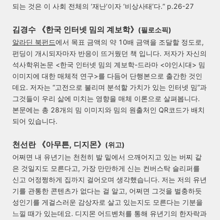
되는 것은 이 사회 전체의 ‘재난’이자 ‘비상사태’다.” p.26-27
김경수 《한국 인터넷 밈의 계보학
》
(필로소픽)
알라딘 북펀드
에서 목표 금액의 약 10배 금액을 조달할 정도로,
펀딩이 개시되자마자 반응이 뜨거웠던 책 입니다. 저자가 자신의
석사학위논문 <한국 인터넷 밈의 계보학-드라마 <야인시대> 밈
이미지에 대한 매체적 연구>를 다듬어 단행본으로 출간한 것인
데요. 저자는 “고전으로 불리며 분석할 가치가 있는 인터넷 밈”과
그것들이 우리 삶에 미치는 영향을 매체 이론으로 살펴봅니다.
본문에는 총 28개의 밈 이미지와 밈의 원출처인 QR코드가 배치
되어 있습니다.
천선란 《아무튼, 디지몬
》
(위고)
어쩌면 내 유년기는 천천히 발 밑에서 으깨어지고 있는 버찌 같
은 것일지도 모른다고, 가장 만만하게 신는 컨버스탁 슬리퍼를
신고 어정쩡하게 집까지 걸어오며 생각했습니다. 저는 저의 유년
기를 관통한 콘텐츠가 없다는 걸 알고, 어쩌면 그것을 벌충하듯
성인기를 게걸스러운 감상자로 살고 있는지도 모른다는 기분을
느낄 때가 있는데요. 디지몬 어드벤처를 통해 유년기의 한자락과