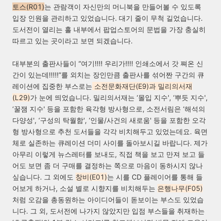
토스
(R01)
는 관람객이 자신만의 머니북을 만들어볼 수 있도록
입장 인원을 관리하고 있었습니다. 대기 줄이 무척 길었습니다.
도서전이 열리는 홀 내부에서 팝업스토어의 문법을 가장 충실히
따르고 있는 곳이라고 보면 되겠습니다.
대부분의 출판사들이 “여기!!!! 우리가!!!! 인쇄소에서 갓 쪄온 신
간이 있는데!!!!!”를 외치는 장인만큼 출판사를 섞어짠 구간의 큐
레이션에 집중한 부스로는
소전문화재단
(E9)
과 밀리의서재
(L29)
가 눈에 띄었습니다. 밀리의서재는 ‘몰입 지수', ‘뿌듯 지수',
‘꿀잼 지수' 등을 포함한 육각형 방사형으로, 소전서림은 ‘해석의
다양성', ‘구성의 탁월함', ‘인물/사건의 새로움' 등을 포함한 오각
형 방사형으로 추천 도서들을 각각 비치해두고 있었는데요. 육면
체로 실존하는 큐레이션 더미 사이를 돌아보시길 바랍니다. 제가
아무리 이렇게 뉴스레터를 보내도, 직접 책을 보고 만져 보고 들
어도 보면 좀 더 구매를 결정하는 쪽으로 마음이 동하시지 않나
싶습니다. 그 외에도
창비
(E01)
는 시를 CD 플레이어를 통해 들
어보게 하거나, 소설 별로 시향지를 비치해두는
은행나무
(F05)
처럼
오감을 총동원하는 아이디어들이 돋보이는 부스도 있었습
니다. 그 외,
도서전에 나가지 않았지만 입점 부스들을 취재하는