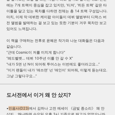
에는 7개 트랙이 중심을 잡고 있지만, ‘티저’, ‘히든 트랙’ 같은 타
이틀을 달고 있는 목차를 다하면 전체는 총 14 트랙 구성입니다.
마치, 이제 막 데뷔한 케이팝 아이돌이 데뷔 앨범부터 디럭스 버
전 앨범을 발매하는 걸 보고 있는 듯한 기분이 겨우 목차만 보고
있어도 느껴집니다.
이 책을 구매하는 전후로 윤혜은 작가와 나눈 대화들은 다음과
같습니다.
“근데 Cosmic이 저를 미치게 합니다"
“레드벨벳… 데뷔 10주년 이를 안 갈 수 X”
“내가 S면 넌 N이 되어줘 투어스는 이번에도 좋더라고요…”
“이거 팬들이 내가 ‘애쓰면’ 넌 ‘애인이’ 되어줘, 이렇게 듣는대요.
그냥 그렇다구요…”
도서전에서 이거 왜 안 샀지?
•
민음사
(D23)
에서 김하나 고전 에세이 《금빛 종소리
》
왜 안
샀지
…
왜냐하면 수요일 오후 3시 기준으로 재고가 없었으니까
…