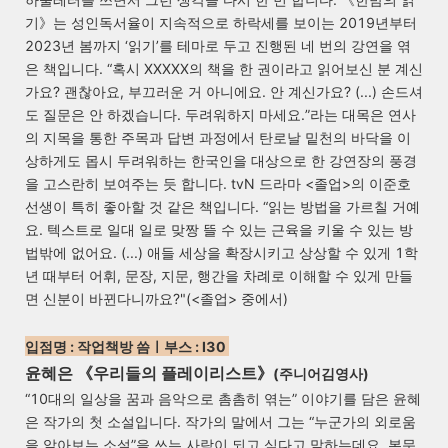
기》는 성인독서율이 지속적으로 하락세를 보이는 2019년부터
2023년 봄까지 ‘읽기’를 테마로 두고 진행된 네 번의 강연을 엮
은 책입니다. “혹시 XXXXX의 책을 한 권이라고 읽어보신 분 계신
가요? 괜찮아요, 부끄러운 거 아니에요. 안 계신가요? (...) 손드셔
도 질문은 안 하겠습니다. 두려워하지 마세요.”라는 대목은 연사
의 지목을 통한 주목과 답변 과정에서 탄로날 밑천의 바닥을 이
상하게도 몹시 두려워하는 한국인을 대상으로 한 강연장의 풍경
을 고스란히 보여주는 듯 합니다. tvN 드라마 <졸업>의 이준호
선생이 특히 좋아할 것 같은 책입니다. “읽는 방법을 가르칠 거예
요. 텍스트로 일대 일로 맞짱 뜰 수 있는 근육을 키울 수 있는 방
법밖에 없어요. (...) 애들 세상을 확장시키고 상상할 수 있게 1학
년 때부터 어휘, 문장, 지문, 행간을 차례로 이해할 수 있게 만들
면 신분이 바뀐다니까요?"(<졸업> 중에서)
입점명 : 작업책방 씀
ㅣ
부스 : I30
윤혜은 《우리들의 플레이리스트
》
(주니어김영사)
“
10대의 일상을 꿈과 음악으로 촘촘히 엮는” 이야기를 담은 윤혜
은 작가의 첫 소설입니다. 작가의 말에서 그는 “누군가의 외로움
을 알아보는 소설”을 쓰는 사람이 되고 싶다고 말하는데요. 본문