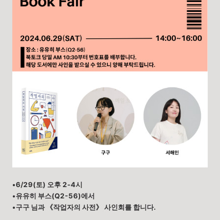
•
6/29(토) 오후 2-4시
•
유유히 부스
(Q2-56)
에서
•구구 님과
《작업자의 사전
》
사인회를 합니다.