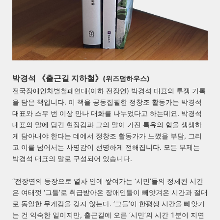
박경석 《출근길 지하철
》
(위즈덤하우스)
전국장애인차별철폐연대(이하 전장연) 박경석 대표의 투쟁 기록
을 담은 책입니다. 이 책을 공동집필한 정창조 활동가는 박경석
대표와 스무 번 이상 만나 대화를 나누었다고 하는데요. 박경석
대표의 말에 담긴 현장감과 그의 말이 가진 특유의 힘을 생생하
게 담아내야 한다는 데에서 정창조 활동가가 느꼈을 부담, 그리
고 이를 넘어서는 사명감이 선명하게 전해집니다. 모든 부제는
박경석 대표의 말로 구성되어 있습니다.
“전장연의 등장으로 열차 안에 쌓여가는 ‘시민’들의 정체된 시간
은 여태껏 ‘그들’로 취급받아온 장애인들이 빼앗겨온 시간과 절대
로 동일한 무게감을 갖지 않는다. ‘그들’이 한평생 시간을 빼앗기
는 건 익숙한 일이지만, 출근길에 오른 ‘시민’의 시간 1분이 지연