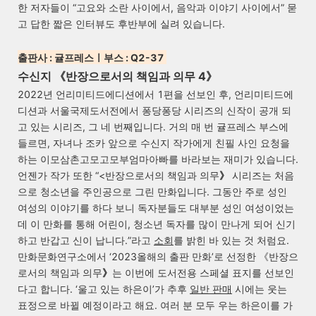
한 저자들이 “고요와 소란 사이에서, 음악과 이야기 사이에서” 묻
고 답한 짧은 인터뷰도 후반부에 실려 있습니다.
출판사 : 귤프레스ㅣ부스 : Q2-37
수신지 《반장으로서의 책임과 의무 4
》
2022년 언리미티드에디션에서 1편을 선보인 후, 언리미티드에
디션과 서울국제도서전에서 퐁당퐁당 시리즈의 신작이 공개 되
고 있는 시리즈, 그 네 번째입니다. 거의 매 번 귤프레스 부스에
들르면, 자녀나 조카 앞으로 수신지 작가에게 친필 사인 요청을
하는 이모삼촌고모고모부엄마아빠를 바라보는 재미가 있습니다.
언젠가 작가 또한 “<반장으로서의 책임과 의무
》
시리즈는 처음
으로 청소년을 주인공으로 그린 만화입니다. 그동안 주로 성인
여성의 이야기를 하다 보니 독자분들도 대부분 성인 여성이었는
데 이 만화를 통해 어린이, 청소년 독자를 많이 만나게 되어 신기
하고 반갑고 신이 납니다.”라고
소회
를 밝힌 바 있는 것 처럼요.
만화문화연구소에서 ‘2023올해의 출판 만화’로 선정한 《반장으
로서의 책임과 의무
》
는 이번에 도서전용 스페셜 표지를 선보인
다고 합니다. ‘울고 있는 하은이’가 추후
일반 판매
시에는 웃는
표정으로 바뀔 예정이라고 해요. 여러 분 모두 우는 하은이를 가