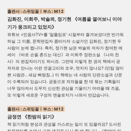
출판사 : 스위밍꿀
ㅣ
부스 : M12
김화진, 이희주, 박솔뫼, 정기현 《여름을 열어보니 이야
기가 웅크리고 있었지》
유튜브 <민음사TV>를 ‘말줄임표’ 시절부터 즐겨보셨다면 반가워
하실 그 이름, 문학편집자 콤비이자 소설가인 김화진, 정기현 두
사람이 눈에 띕니다. 특히, 정기현 님은 박솔뫼 저자가 참여한 에
세이 《바로 손을 흔드는 대신》과 이희주 장편소설 《나의 천
사》의 편집자이기도 하시죠. 그런데 이렇게 한 권의 책에서 공
저자로 만나는 이런 연결고리와 조우, 멋지지 않나요? (민팁 많이
본 사람은.. 새삼 뻐렁침..) 이 책에는 네 사람의 단편소설과 산문
이 수록되어 있습니다. 공동으로 저자들을 한 데 묶는 기획들이
너무 많아져서 도무지 신선한 관심을 기울이기 어려울 때 즈음,
또 이렇게 새로운 구성의 앤솔로지가 나와서 반갑습니다.
출판사 : 스위밍꿀
ㅣ
부스 : M12
금정연 《한밤의 읽기》
책 읽기처럼 본성과 관성을 거스르는 일이 또 있을까요? 도서전
하울레터를 쓰면서 그런 생각을 다시 한 번 합니다. 《한밤의 읽