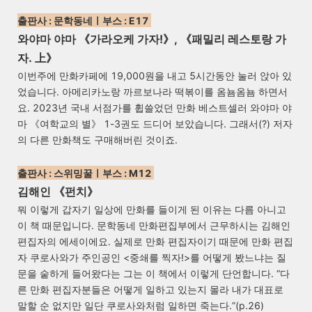
출판사 : 문학동네ㅣ부스 : E17
와야마 야마 《가라오케 가자!
》
, 《패밀리 레스토랑 가
자. 上
》
이번주에 만화카페에 19,000원을 내고 5시간동안 눌러 앉아 있
었습니다. 아메리카노랑 까르보나라 떡볶이를 옴뇸옴뇸 하면서
요. 2023년 국내 서점가를 휩쓸었던 만화 베스트셀러 와야마 야
마 《여학교의 별》 1-3권도 드디어 보았습니다. 그래서(?) 저자
의 다른 만화책도 구매해버린 것이죠.
출판사 : 스위밍꿀
ㅣ
부스 : M12
김해인 《펀치
》
뭐 이렇게 갑자기 일상에 만화를 들이게 된 이유는 다름 아니고
이 책 때문입니다. 문학동네 만화편집부에서 근무하시는 김해인
편집자의 에세이에요. 실제로 만화 편집자이기 때문에 만화 편집
자 쿠로사와가 주인공인 <중쇄를 찍자!>를 어떻게 봤느냐는 질
문을 숱하게 들어왔다는 그는 이 책에서 이렇게 단언합니다. “다
른 만화 편집자분들은 어떻게 일하고 있는지 몰라 내가 대표로
말할 순 없지만 일단 쿠로사와처럼 일하면 죽는다.”(p.26)