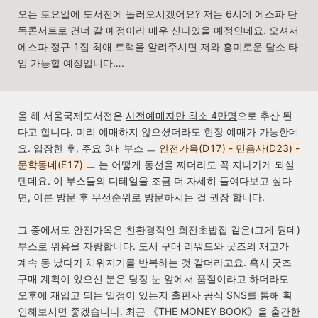
오는 토요일에 도서전에 놀러오시겠어요? 저는 6시에 에스파 단
독콘서트로 건너 갈 예정이라 매우 신나있을 예정인데요. 오셔서
에스파 정규 1집 최애 트랙을 알려주시면 저와 흥미로운 담소 타
임 가능할 예정입니다….
올 해 서울국제도서전은
사전예매자만 최소 4만명
으로 추산 된
다고 합니다. 미리 예매하지 않으셨더라도 현장 예매가 가능한데
요. 입장한 후, 주요 3대 부스
ㅡ
안전가옥
(D17)
- 민음사
(D23)
-
문학동네
(E17)
ㅡ 는 어떻게 동선을 짜더라도 꼭 지나가게 되실
텐데요. 이 부스들의 디테일을 조금 더 자세히 들여다보고 싶다
면, 이른 방문 후 우선순위로 방문하시는 걸 권장 합니다.
그 중에서도 안전가옥은 친환경적인 회전초밥집 같은(그게 뭔데)
부스로 위용을 자랑합니다. 도서 구매 리워드와 굿즈의 재고가
계속 동 났다가 채워지기를 반복하는 것 같더라고요. 혹시 굿즈
구매 계획이 있으신 분은 당장 눈 앞에서 품절이라고 하더라도
오후에 재입고 되는 일정이 있는지 출판사 공식 SNS를 통해 확
인해보시면 좋겠습니다.
최근 《THE MONEY BOOK》
을 출간한