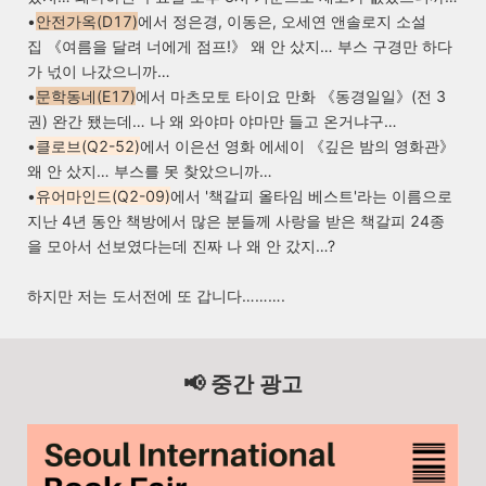
•
안전가옥
(D17)
에서 정은경, 이동은, 오세연 앤솔로지 소설
집
《
여름을 달려 너에게 점프!
》
왜 안 샀지
…
부스 구경만 하다
가 넋이 나갔으니까
…
•
문학동네
(E17)
에서 마츠모토 타이요 만화 《동경일일
》
(전 3
권) 완간 됐는데
…
나 왜 와야마 야마만 들고 온거냐구
…
•
클로브(Q2-52)
에서 이은선 영화 에세이 《깊은 밤의 영화관
》
왜 안 샀지
…
부스를 못 찾았으니까
…
•
유어마인드(Q2-09)
에서 '책갈피 올타임 베스트'라는 이름으로
지난 4년 동안 책방에서 많은 분들께 사랑을 받은 책갈피 24종
을 모아서 선보였다는데 진짜 나 왜 안 갔지…?
하지만 저는 도서전에 또 갑니다
…
…
….
📢 중간 광고